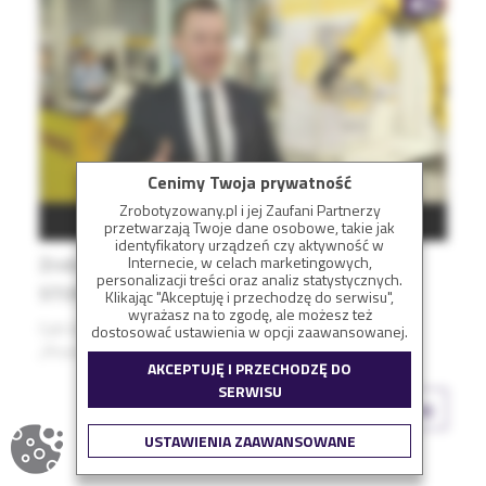
Cenimy Twoja prywatność
Zrobotyzowany.pl i jej Zaufani Partnerzy
przetwarzają Twoje dane osobowe, takie jak
identyfikatory urządzeń czy aktywność w
Zrobotyzowana Przemysłowa Wiosna na
Internecie, w celach marketingowych,
personalizacji treści oraz analiz statystycznych.
STOM-Robotics 2022
Klikając "Akceptuję i przechodzę do serwisu",
wyrażasz na to zgodę, ale możesz też
Cykl imprez organizowany pod wspólnym hasłem
dostosować ustawienia w opcji zaawansowanej.
„Przemysłowa Wiosna STOM w Targa...
AKCEPTUJĘ I PRZECHODZĘ DO
SERWISU
więcej
USTAWIENIA ZAAWANSOWANE