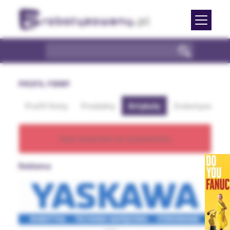
PROFIL FIRMY
Profil firmy
Produkty
Artykuły
Zrobotyzowan
Brak artykułów do wyświetlenia
Reklama