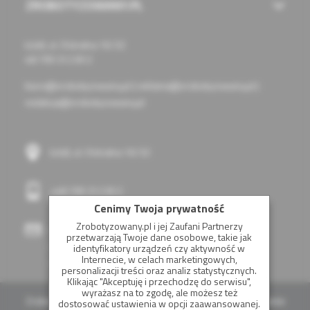
ZROBOTYZOWANY.PL
Łódź, ul. Chóralna 16/32
48 799 312 812
biuro@zrobotyzowany.pl
|
reklama@zrobotyzowany.pl
|
redakcja@zrobotyzowany.pl
Łódź, ul. Chóralna 16/32
+48 799 312 812
Cenimy Twoja prywatność
Zrobotyzowany.pl i jej Zaufani Partnerzy
biuro@zrobotyzowany.pl
przetwarzają Twoje dane osobowe, takie jak
reklama@zrobotyzowany.pl
identyfikatory urządzeń czy aktywność w
Internecie, w celach marketingowych,
redakcja@zrobotyzowany.pl
personalizacji treści oraz analiz statystycznych.
Klikając "Akceptuję i przechodzę do serwisu",
wyrażasz na to zgodę, ale możesz też
Zrobotyzowany.pl - Wszelkie prawa zastrzeżone. Koszystanie
dostosować ustawienia w opcji zaawansowanej.