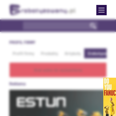
PROFIL FIRMY
Profil firmy
Produkty
Artykuły
Zrobotyzowan
Brak wideo do wyświetlenia
Reklama