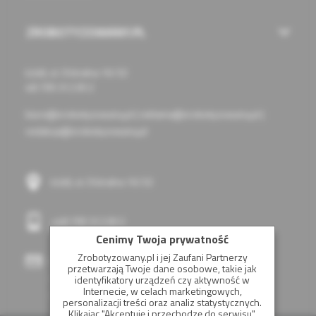
ZROBOTYZOWANY.PL
Łódź, ul. Chóralna 16/32
48 799 312 812
biuro@zrobotyzowany.pl
|
reklama@zrobotyzowany.pl
|
redakcja@zrobotyzowany.pl
Łódź, ul. Chóralna 16/32
+48 799 312 812
Cenimy Twoja prywatność
Zrobotyzowany.pl i jej Zaufani Partnerzy
biuro@zrobotyzowany.pl
przetwarzają Twoje dane osobowe, takie jak
reklama@zrobotyzowany.pl
identyfikatory urządzeń czy aktywność w
Internecie, w celach marketingowych,
redakcja@zrobotyzowany.pl
personalizacji treści oraz analiz statystycznych.
Klikając "Akceptuję i przechodzę do serwisu",